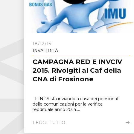
C
N
A
F
r
o
s
i
n
o
n
18/12/15
INVALIDITÀ
CAMPAGNA RED E INVCIV
2015. Rivolgiti al Caf della
CNA di Frosinone
L’INPS sta inviando a casa dei pensionati
delle comunicazioni per la verifica
reddituale anno 2014....
LEGGI TUTTO