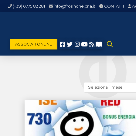
(+39) 0775 82 281
info@frosinone.cna.it
CONTATTI
A
ASSOCIATI ONLINE
Cerca
news
(archivio
storico)