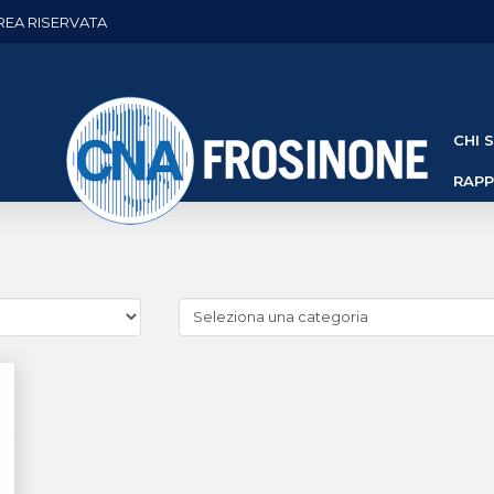
REA RISERVATA
CHI 
RAP
Cerca
news
(Archivio
categorie)