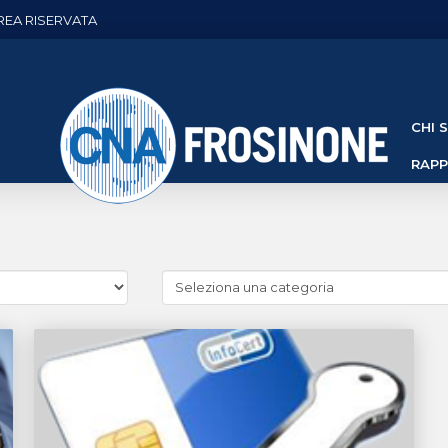
REA RISERVATA
CHI 
RAP
Cerca
news
(Archivio
categorie)