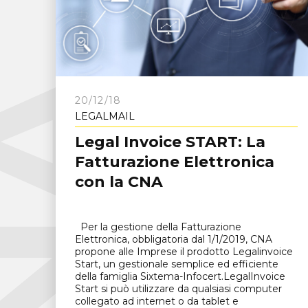
C
N
A
F
r
o
s
i
n
o
n
20/12/18
LEGALMAIL
Legal Invoice START: La
Fatturazione Elettronica
con la CNA
Per la gestione della Fatturazione
Elettronica, obbligatoria dal 1/1/2019, CNA
propone alle Imprese il prodotto Legalinvoice
Start, un gestionale semplice ed efficiente
della famiglia Sixtema-Infocert.LegalInvoice
Start si può utilizzare da qualsiasi computer
collegato ad internet o da tablet e