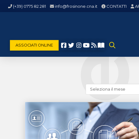
(+39) 0775 82 281
info@frosinone.cna.it
CONTATTI
A
ASSOCIATI ONLINE
Cerca
news
(archivio
storico)