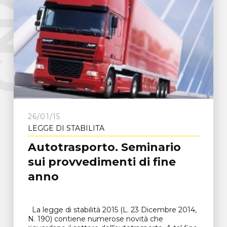
e
C
N
A
F
r
o
s
i
n
o
n
26/01/15
LEGGE DI STABILITÀ
Autotrasporto. Seminario
sui provvedimenti di fine
anno
La legge di stabilità 2015 (L. 23 Dicembre 2014,
N. 190) contiene numerose novità che