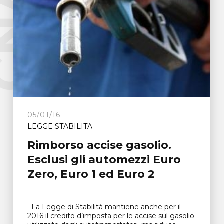
e
C
N
A
F
r
o
s
i
n
o
n
05/01/16
LEGGE STABILITÀ
Rimborso accise gasolio.
Esclusi gli automezzi Euro
Zero, Euro 1 ed Euro 2
La Legge di Stabilità mantiene anche per il
2016 il credito d’imposta per le accise sul gasolio