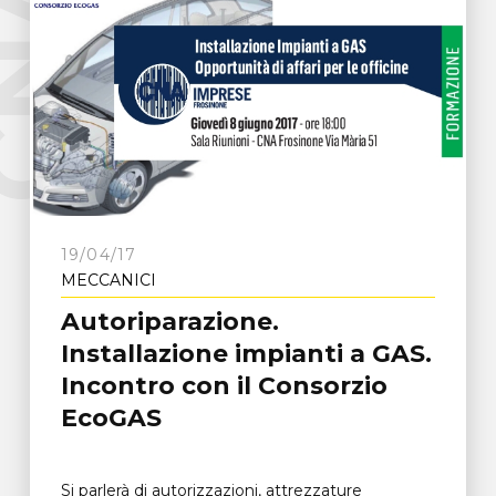
e
C
N
A
F
r
o
s
i
n
o
n
19/04/17
MECCANICI
Autoriparazione.
Installazione impianti a GAS.
Incontro con il Consorzio
EcoGAS
Si parlerà di autorizzazioni, attrezzature