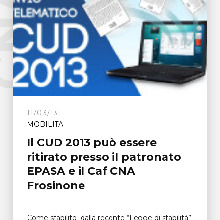
e
C
N
A
F
r
o
s
i
n
o
n
11/03/13
MOBILITÀ
Il CUD 2013 può essere
ritirato presso il patronato
EPASA e il Caf CNA
Frosinone
Come stabilito dalla recente “Legge di stabilità”