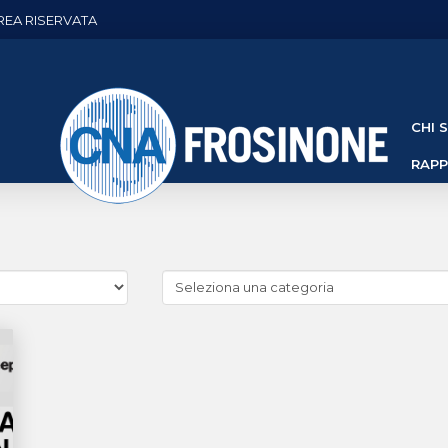
REA RISERVATA
CHI 
RAP
Cerca
news
(Archivio
categorie)