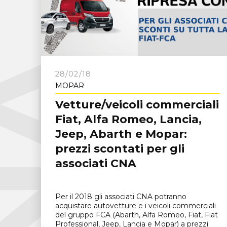
C
N
A
F
r
o
s
i
n
o
n
28/02/18
MOPAR
Vetture/veicoli commerciali
Fiat, Alfa Romeo, Lancia,
Jeep, Abarth e Mopar:
prezzi scontati per gli
associati CNA
Per il 2018 gli associati CNA potranno
acquistare autovetture e i veicoli commerciali
del gruppo FCA (Abarth, Alfa Romeo, Fiat, Fiat
Professional, Jeep, Lancia e Mopar) a prezzi