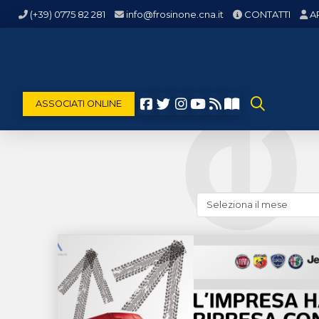
(+39) 0775 82 281
info@frosinone.cna.it
CONTATTI
A
ASSOCIATI ONLINE
Cerca
news
(archivio
storico)