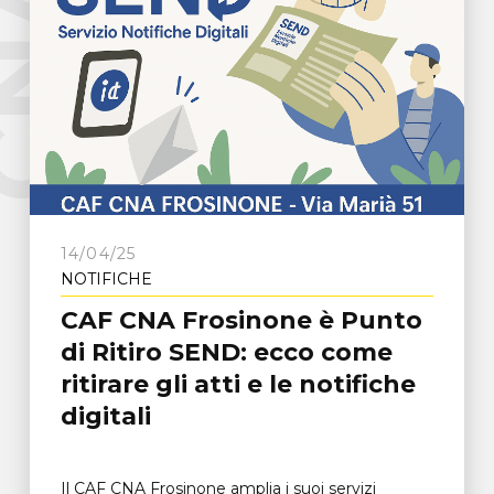
e
C
N
A
F
r
o
s
i
n
o
n
14/04/25
NOTIFICHE
CAF CNA Frosinone è Punto
di Ritiro SEND: ecco come
ritirare gli atti e le notifiche
digitali
Il CAF CNA Frosinone amplia i suoi servizi