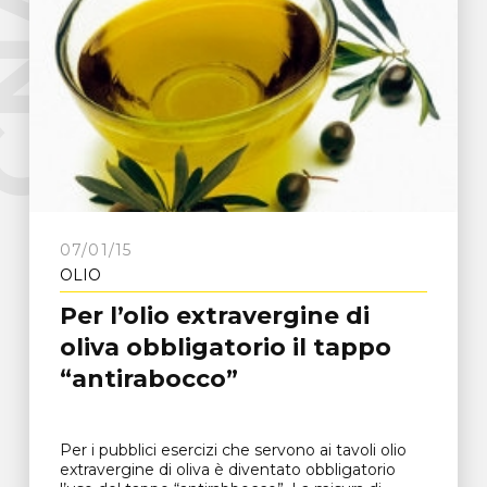
e
C
N
A
F
r
o
s
i
n
o
n
07/01/15
OLIO
Per l’olio extravergine di
oliva obbligatorio il tappo
“antirabocco”
Per i pubblici esercizi che servono ai tavoli olio
extravergine di oliva è diventato obbligatorio