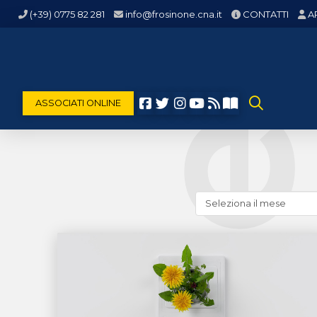
(+39) 0775 82 281
info@frosinone.cna.it
CONTATTI
A
ASSOCIATI ONLINE
Cerca
news
(archivio
storico)