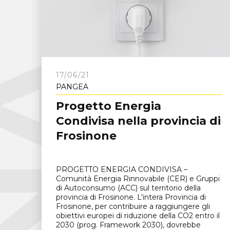
C
N
A
F
r
o
s
i
n
o
n
17/06/21
PANGEA
Progetto Energia
Condivisa nella provincia di
Frosinone
PROGETTO ENERGIA CONDIVISA –
Comunità Energia Rinnovabile (CER) e Gruppi
di Autoconsumo (ACC) sul territorio della
provincia di Frosinone. L’intera Provincia di
Frosinone, per contribuire a raggiungere gli
obiettivi europei di riduzione della CO2 entro il
2030 (prog. Framework 2030), dovrebbe