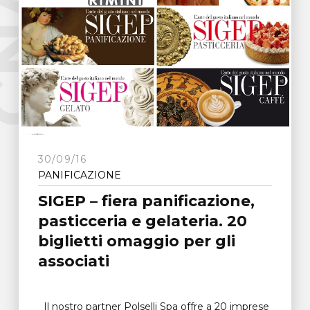
e
C
N
A
F
r
o
s
i
n
o
n
30/09/16
PANIFICAZIONE
SIGEP – fiera panificazione,
pasticceria e gelateria. 20
biglietti omaggio per gli
associati
Il nostro partner Polselli Spa offre a 20 imprese