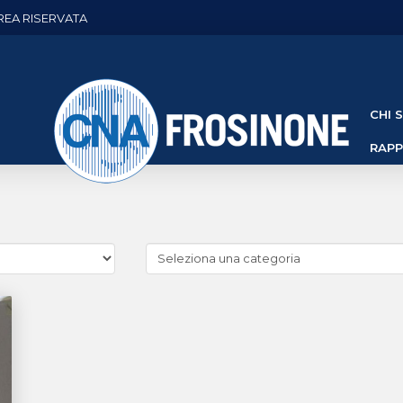
REA RISERVATA
CHI 
RAP
Cerca
news
(Archivio
categorie)