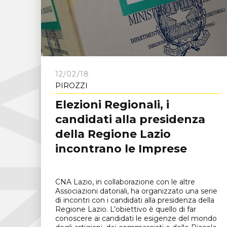
C
N
A
F
r
o
s
i
n
o
n
12/02/18
PIROZZI
Elezioni Regionali, i
candidati alla presidenza
della Regione Lazio
incontrano le Imprese
CNA Lazio, in collaborazione con le altre
Associazioni datoriali, ha organizzato una serie
di incontri con i candidati alla presidenza della
Regione Lazio. L’obiettivo è quello di far
conoscere ai candidati le esigenze del mondo