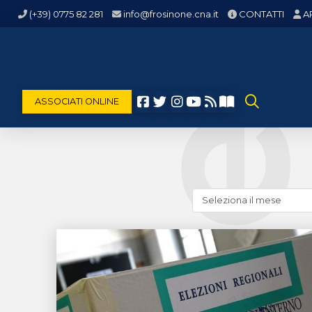
(+39) 0775 82 281
info@frosinone.cna.it
CONTATTI
A
ASSOCIATI ONLINE
Cerca
news
(archivio
storico)