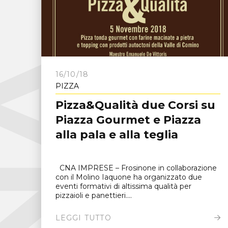
C
N
A
F
r
o
s
i
n
o
n
16/10/18
PIZZA
Pizza&Qualità due Corsi su
Piazza Gourmet e Piazza
alla pala e alla teglia
CNA IMPRESE – Frosinone in collaborazione
con il Molino Iaquone ha organizzato due
eventi formativi di altissima qualità per
pizzaioli e panettieri....
LEGGI TUTTO