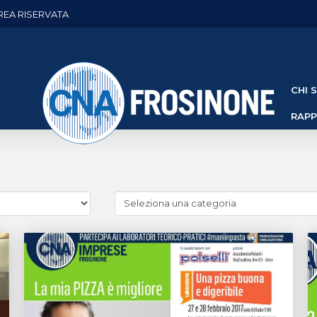
REA RISERVATA
CHI 
RAP
Cerca
news
(Archivio
categorie)