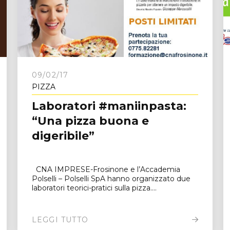
e
09/02/17
PIZZA
Laboratori #maniinpasta:
“Una pizza buona e
digeribile”
CNA IMPRESE-Frosinone e l’Accademia
Polselli – Polselli SpA hanno organizzato due
laboratori teorici-pratici sulla pizza....
LEGGI TUTTO