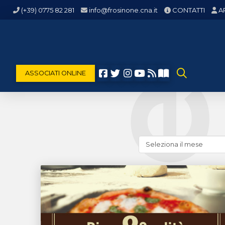
(+39) 0775 82 281
info@frosinone.cna.it
CONTATTI
A
ASSOCIATI ONLINE
Cerca
news
(archivio
storico)