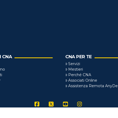
I CNA
CNA PER TE
Servizi
amo
Mestieri
ti
Perché CNA
y
Associati Online
Assistenza Remota AnyDe
Facebook
X
YouTube
Instagram
FROSINONE
| P.Iva 01928610607 |
Privacy
|
Cookie Policy
| Reali