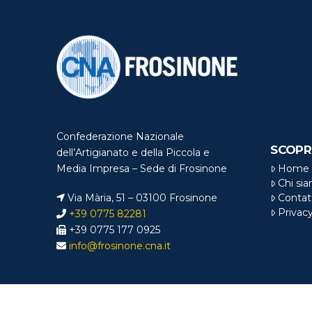
Confederazione Nazionale
SCOPR
dell’Artigianato e della Piccola e
Home
Media Impresa – Sede di Frosinone
Chi si
Via Mària, 51 – 03100 Frosinone
Contat
Privac
+39 0775 82281
+39 0775 177 0925
info@frosinone.cna.it
© Copyright
CNA 