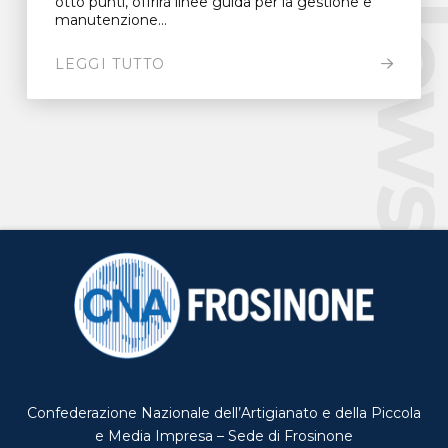
New
otto punti, offrirà linee guida per la gestione e
manutenzione...
LEGGI TUTTO
Confederazione Nazionale dell’Artigianato e della Piccola
e Media Impresa – Sede di Frosinone