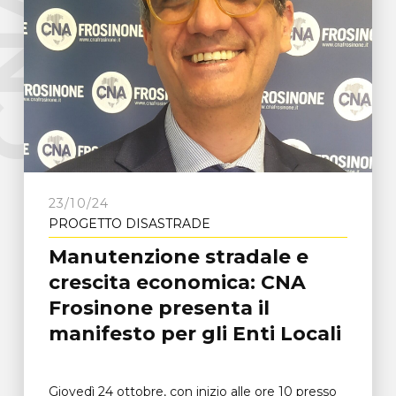
e
C
N
A
F
r
o
s
i
n
o
n
23/10/24
PROGETTO DISASTRADE
Manutenzione stradale e
crescita economica: CNA
Frosinone presenta il
manifesto per gli Enti Locali
Giovedì 24 ottobre, con inizio alle ore 10 presso