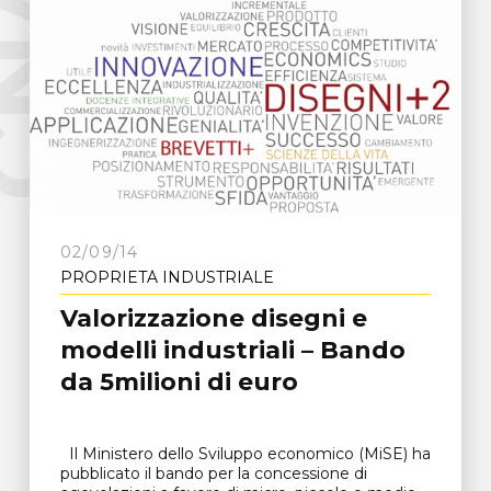
e
C
N
A
F
r
o
s
i
n
o
n
02/09/14
PROPRIETÀ INDUSTRIALE
Valorizzazione disegni e
modelli industriali – Bando
da 5milioni di euro
Il Ministero dello Sviluppo economico (MiSE) ha
pubblicato il bando per la concessione di