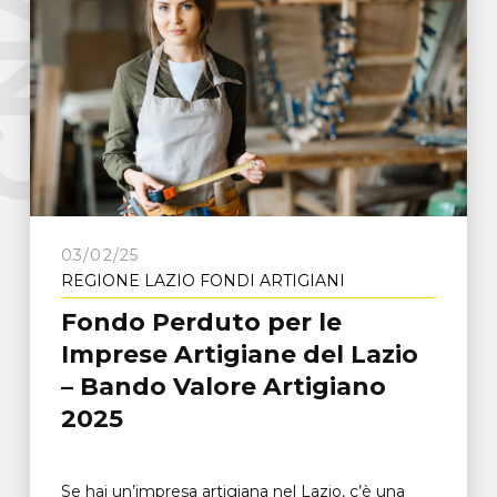
e
C
N
A
F
r
o
s
i
n
o
n
03/02/25
REGIONE LAZIO FONDI ARTIGIANI
Fondo Perduto per le
Imprese Artigiane del Lazio
– Bando Valore Artigiano
2025
Se hai un’impresa artigiana nel Lazio, c’è una