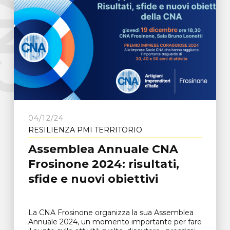
e
C
N
A
F
r
o
s
i
n
o
n
04/12/24
RESILIENZA PMI TERRITORIO
Assemblea Annuale CNA
Frosinone 2024: risultati,
sfide e nuovi obiettivi
La CNA Frosinone organizza la sua Assemblea
Annuale 2024, un momento importante per fare