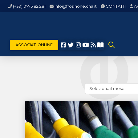
(+39) 0775 82 281
info@frosinone.cna.it
CONTATTI
A
ASSOCIATI ONLINE
Cerca
news
(archivio
storico)