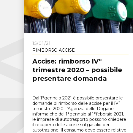
C
N
A
F
r
o
s
i
n
o
n
15/01/21
RIMBORSO ACCISE
Accise: rimborso IV°
trimestre 2020 – possibile
presentare domanda
Dal 1°gennaio 2021 è possibile presentare le
domande di rimborso delle accise per il IV°
trimestre 2020.L’Agenzia delle Dogane
informa che dal 1°gennaio al 1°febbraio 2021,
le imprese di autotrasporto possono chiedere
il recupero delle accise sul gasolio per
autotrazione. Il consumo deve essere relativo