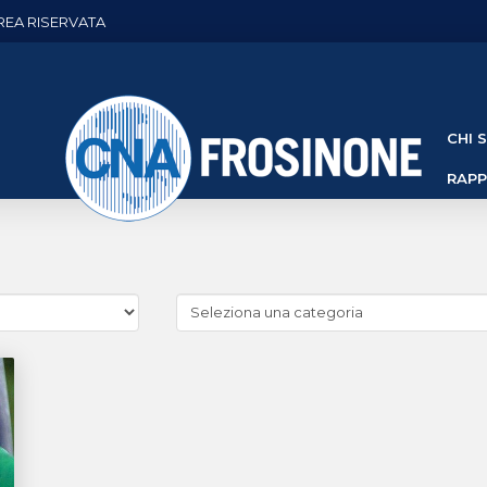
REA RISERVATA
CHI 
RAP
Cerca
news
(Archivio
categorie)