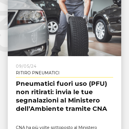
e
C
N
A
F
r
o
s
i
n
o
n
09/05/24
RITIRO PNEUMATICI
Pneumatici fuori uso (PFU)
non ritirati: invia le tue
segnalazioni al Ministero
dell’Ambiente tramite CNA
CNA ha più volte sottoposto al Ministero