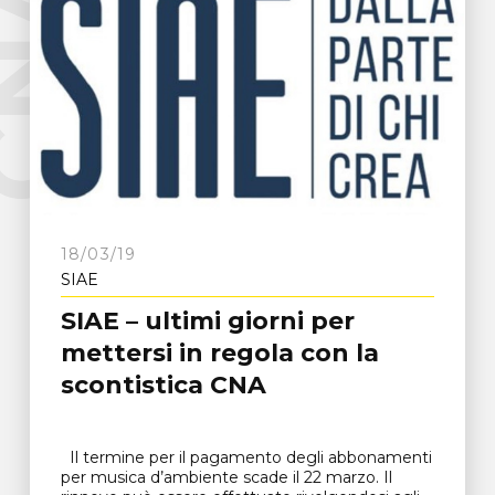
e
C
N
A
F
r
o
s
i
n
o
n
18/03/19
SIAE
SIAE – ultimi giorni per
mettersi in regola con la
scontistica CNA
Il termine per il pagamento degli abbonamenti
per musica d’ambiente scade il 22 marzo. Il