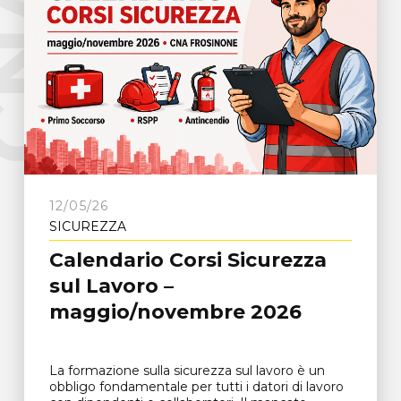
e
C
N
A
F
r
o
s
i
n
o
n
12/05/26
SICUREZZA
Calendario Corsi Sicurezza
sul Lavoro –
maggio/novembre 2026
La formazione sulla sicurezza sul lavoro è un
obbligo fondamentale per tutti i datori di lavoro