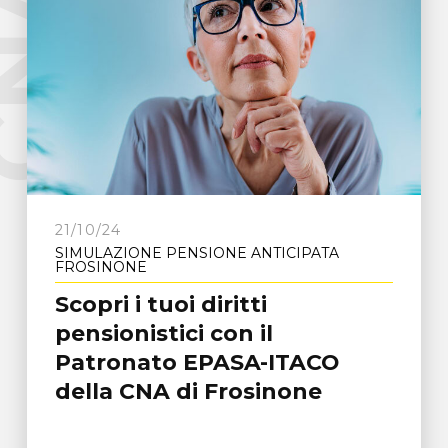
e
C
N
A
F
r
o
s
i
n
o
n
21/10/24
SIMULAZIONE PENSIONE ANTICIPATA
FROSINONE
Scopri i tuoi diritti
pensionistici con il
Patronato EPASA-ITACO
della CNA di Frosinone