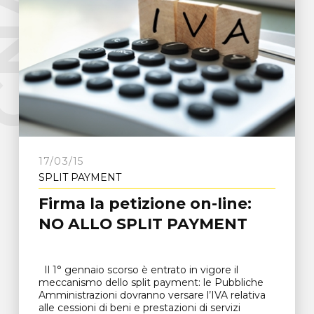
e
C
N
A
F
r
o
s
i
n
o
n
17/03/15
SPLIT PAYMENT
Firma la petizione on-line:
NO ALLO SPLIT PAYMENT
Il 1° gennaio scorso è entrato in vigore il
meccanismo dello split payment: le Pubbliche
Amministrazioni dovranno versare l’IVA relativa
alle cessioni di beni e prestazioni di servizi