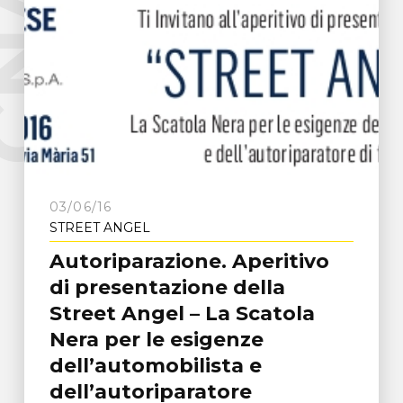
e
C
N
A
F
r
o
s
i
n
o
n
03/06/16
STREET ANGEL
Autoriparazione. Aperitivo
di presentazione della
Street Angel – La Scatola
Nera per le esigenze
dell’automobilista e
dell’autoriparatore