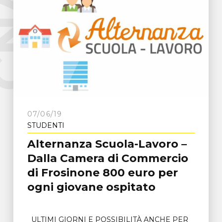
e
C
N
A
F
r
o
s
i
n
o
n
07/06/19
STUDENTI
Alternanza Scuola-Lavoro –
Dalla Camera di Commercio
di Frosinone 800 euro per
ogni giovane ospitato
ULTIMI GIORNI E POSSIBILITÀ ANCHE PER