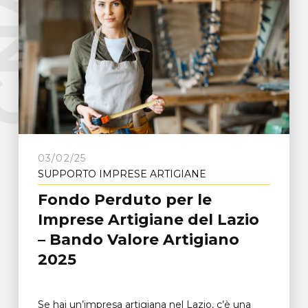
e
C
N
A
F
r
o
s
i
n
o
n
03/02/25
SUPPORTO IMPRESE ARTIGIANE
Fondo Perduto per le
Imprese Artigiane del Lazio
– Bando Valore Artigiano
2025
Se hai un’impresa artigiana nel Lazio, c’è una