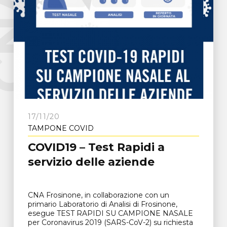
e
C
N
A
F
r
o
s
i
n
o
n
17/11/20
TAMPONE COVID
COVID19 – Test Rapidi a
servizio delle aziende
CNA Frosinone, in collaborazione con un
primario Laboratorio di Analisi di Frosinone,
esegue TEST RAPIDI SU CAMPIONE NASALE
per Coronavirus 2019 (SARS-CoV-2) su richiesta