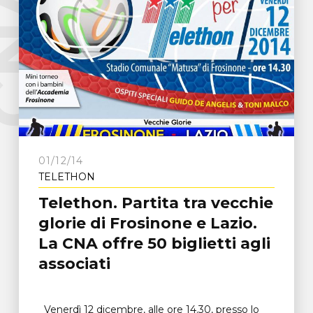
e
C
N
A
F
r
o
s
i
n
o
n
01/12/14
TELETHON
Telethon. Partita tra vecchie
glorie di Frosinone e Lazio.
La CNA offre 50 biglietti agli
associati
Venerdì 12 dicembre, alle ore 14.30, presso lo