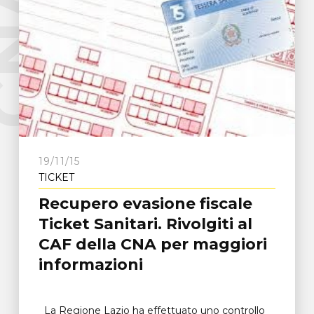
e
C
N
A
F
r
o
s
i
n
o
n
19/11/15
TICKET
Recupero evasione fiscale
Ticket Sanitari. Rivolgiti al
CAF della CNA per maggiori
informazioni
La Regione Lazio ha effettuato uno controllo