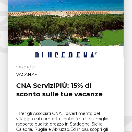
e
C
N
A
F
r
o
s
i
n
o
n
29/05/14
VACANZE
CNA ServiziPIÙ: 15% di
sconto sulle tue vacanze
Per gli Associati CNA il divertimento del
villaggio e il comfort di hotel 4 stelle al miglior
rapporto qualità-prezzo in Sardegna, Sicilia,
Calabria, Puglia e Abruzzo.Ed in più, scopri gli