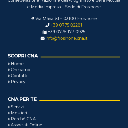
Confederazione Nazionale dell’Artigianato e della Piccola
e Media Impresa – Sede di Frosinone
Via Mària, 51 – 03100 Frosinone
+39 0775 82281
+39 0775 177 0925
info@frosinone.cna.it
SCOPRI CNA
Home
Chi siamo
Contatti
Privacy
CNA PER TE
Servizi
Mestieri
Perché CNA
Associati Online