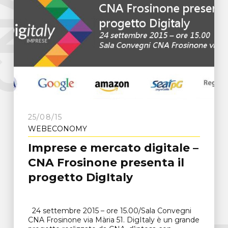
e
C
N
A
F
r
o
s
i
n
o
n
25/08/15
WEBECONOMY
Imprese e mercato digitale –
CNA Frosinone presenta il
progetto DigItaly
24 settembre 2015 – ore 15.00/Sala Convegni
CNA Frosinone via Mària 51. DigItaly è un grande