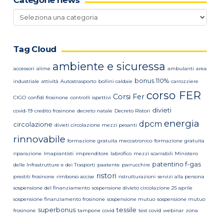
Categorie news
Categorie
news
Tag Cloud
ambiente e sicuressa
accessori
alime
ambulanti
area
bonus 110%
industriale
attività
Autostrasporto
bollini caldaie
carrozziere
corso FER
Corsi Fer
CIGO
confidi frosinone
controlli ispettivi
divieti
covid-19
credito frosinone
decreto natale
Decreto Ristori
energia
dpcm
circolazione
divieti circolazione mezzi pesanti
rinnovabile
formazione gratuita meccatronico
formazione gratuita
riparazione
Imapiantisti
imprenditore
labrofico
mezzi scarrabili
Ministero
patentino f-gas
delle Infrastrutture e dei Trasporti
paatente
parrucchire
ristori
prestiti frosinone
rimborso accise
ristrutturazioni
servizi alla persona
sospensione del finanziamento
sospensione divieto circolazione 25 aprile
sospensione finanziamento frosinone
sospensione mutuo
sospensione mutuo
superbonus
tessile
frosinone
tampone covid
test covid
webinar
zona