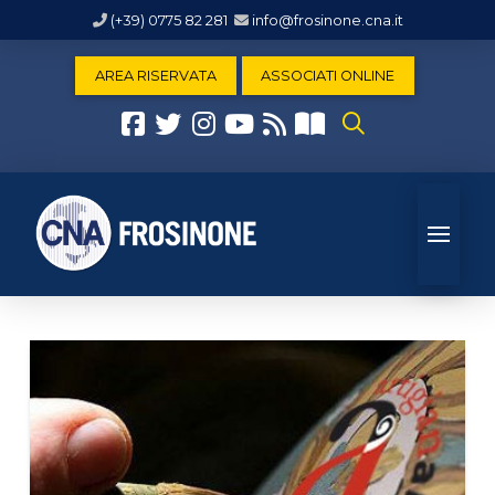
(+39) 0775 82 281
info@frosinone.cna.it
AREA RISERVATA
ASSOCIATI ONLINE