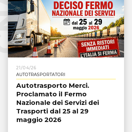
e
C
N
A
F
r
o
s
i
n
o
n
21/04/26
AUTOTRASPORTATORI
Autotrasporto Merci.
Proclamato il Fermo
Nazionale dei Servizi dei
Trasporti dal 25 al 29
maggio 2026