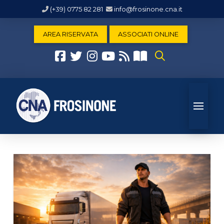
(+39) 0775 82 281
info@frosinone.cna.it
AREA RISERVATA
ASSOCIATI ONLINE