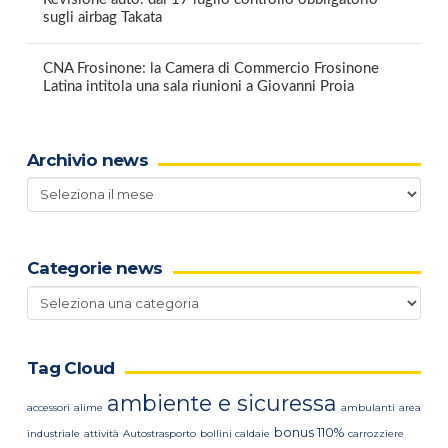
sugli airbag Takata
CNA Frosinone: la Camera di Commercio Frosinone
Latina intitola una sala riunioni a Giovanni Proia
Archivio news
Archivio
news
Categorie news
Categorie
news
Tag Cloud
ambiente e sicuressa
accessori
alime
ambulanti
area
bonus 110%
industriale
attività
Autostrasporto
bollini caldaie
carrozziere