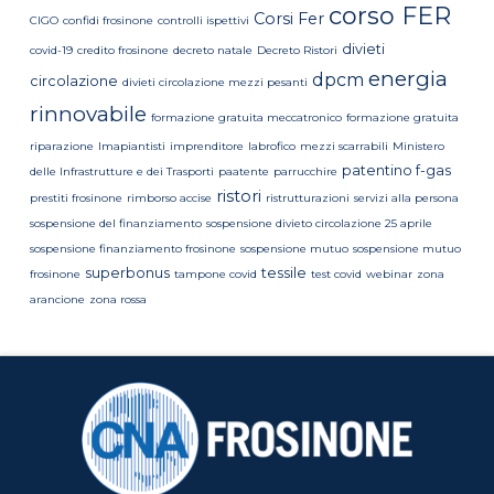
corso FER
Corsi Fer
CIGO
confidi frosinone
controlli ispettivi
divieti
covid-19
credito frosinone
decreto natale
Decreto Ristori
energia
dpcm
circolazione
divieti circolazione mezzi pesanti
rinnovabile
formazione gratuita meccatronico
formazione gratuita
riparazione
Imapiantisti
imprenditore
labrofico
mezzi scarrabili
Ministero
patentino f-gas
delle Infrastrutture e dei Trasporti
paatente
parrucchire
ristori
prestiti frosinone
rimborso accise
ristrutturazioni
servizi alla persona
sospensione del finanziamento
sospensione divieto circolazione 25 aprile
sospensione finanziamento frosinone
sospensione mutuo
sospensione mutuo
superbonus
tessile
frosinone
tampone covid
test covid
webinar
zona
arancione
zona rossa