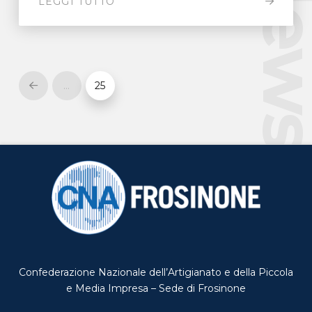
New
LEGGI TUTTO
…
25
Prev
Confederazione Nazionale dell’Artigianato e della Piccola
e Media Impresa – Sede di Frosinone