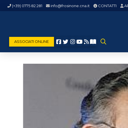
(+39) 0775 82 281
info@frosinone.cna.it
CONTATTI
A
ASSOCIATI ONLINE