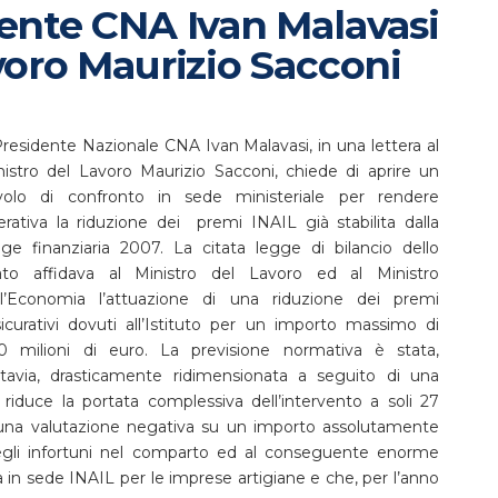
dente CNA Ivan Malavasi
avoro Maurizio Sacconi
Presidente Nazionale CNA Ivan Malavasi, in una lettera al
nistro del Lavoro Maurizio Sacconi, chiede di aprire un
volo di confronto in sede ministeriale per rendere
erativa la riduzione dei premi INAIL già stabilita dalla
gge finanziaria 2007. La citata legge di bilancio dello
ato affidava al Ministro del Lavoro ed al Ministro
ll’Economia l’attuazione di una riduzione dei premi
sicurativi dovuti all’Istituto per un importo massimo di
0 milioni di euro. La previsione normativa è stata,
ttavia, drasticamente ridimensionata a seguito di una
e riduce la portata complessiva
dell’intervento a soli 27
 una valutazione negativa su un importo assolutamente
degli infortuni nel comparto ed al conseguente enorme
 in sede INAIL per le imprese artigiane e che, per l’anno