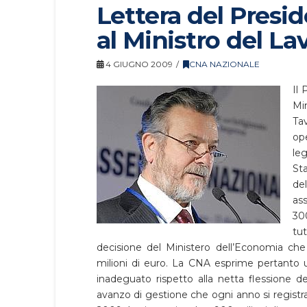
Lettera del Presi
al Ministro del L
4 GIUGNO 2009
CNA NAZIONALE
Il 
Mi
Ta
op
le
St
de
as
30
tu
decisione del Ministero dell’Economia ch
milioni di euro. La CNA esprime pertanto
inadeguato rispetto alla netta flessione 
avanzo di gestione che ogni anno si registra