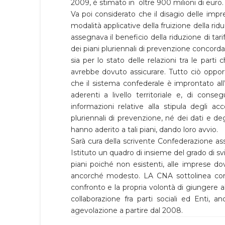
2009, è stimato in oltre 900 milioni di euro.
Va poi considerato che il disagio delle impr
modalità applicative della fruizione della rid
assegnava il beneficio della riduzione di tar
dei piani pluriennali di prevenzione concordati 
sia per lo stato delle relazioni tra le parti
avrebbe dovuto assicurare. Tutto ciò oppor
che il sistema confederale è improntato all
aderenti a livello territoriale e, di cons
informazioni relative alla stipula degli accor
pluriennali di prevenzione, né dei dati e d
hanno aderito a tali piani, dando loro avvio.
Sarà cura della scrivente Confederazione ass
Istituto un quadro di insieme del grado di svi
piani poiché non esistenti, alle imprese d
ancorché modesto. LA CNA sottolinea con 
confronto e la propria volontà di giungere all
collaborazione fra parti sociali ed Enti, a
agevolazione a partire dal 2008.