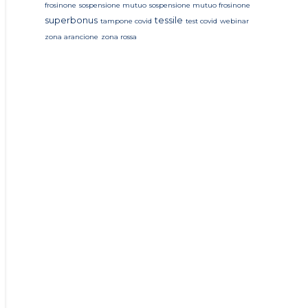
frosinone
sospensione mutuo
sospensione mutuo frosinone
superbonus
tessile
tampone covid
test covid
webinar
zona arancione
zona rossa