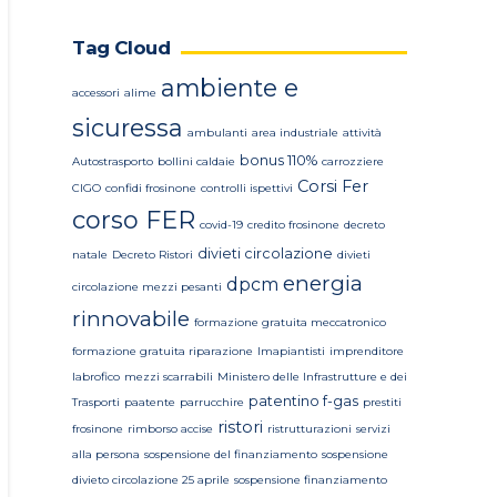
Tag Cloud
ambiente e
accessori
alime
sicuressa
ambulanti
area industriale
attività
bonus 110%
Autostrasporto
bollini caldaie
carrozziere
Corsi Fer
CIGO
confidi frosinone
controlli ispettivi
corso FER
covid-19
credito frosinone
decreto
divieti circolazione
natale
Decreto Ristori
divieti
energia
dpcm
circolazione mezzi pesanti
rinnovabile
formazione gratuita meccatronico
formazione gratuita riparazione
Imapiantisti
imprenditore
labrofico
mezzi scarrabili
Ministero delle Infrastrutture e dei
patentino f-gas
Trasporti
paatente
parrucchire
prestiti
ristori
frosinone
rimborso accise
ristrutturazioni
servizi
alla persona
sospensione del finanziamento
sospensione
divieto circolazione 25 aprile
sospensione finanziamento