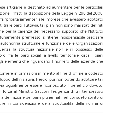
ese artigiane è destinato ad aumentare per le particolari
uzione. Infatti, la disposizione della Legge n. 296 del 2006,
iffa “prioritariamente” alle imprese che avessero adottato
tra le parti. Tuttavia, tali piani non sono mai stati definiti
 che per la carenza del necessario supporto che l’Istituto
tunamente premesso, si ritiene indispensabile precisare
’autonomia strutturale e funzionale delle Organizzazioni
eguenza, la struttura nazionale non è in possesso delle
di fra le parti sociali a livello territoriale circa i piani
egli elementi che riguardano il numero delle aziende che
umere informazioni in merito al fine di offrire a codesto
luppo dell’iniziativa. Perciò, pur non potendo adottare tali
ovrà ugualmente essere riconosciuto il beneficio dovuto,
forza al Ministro Sacconi l’esigenza di un tempestivo
a definizione dei piani pluriennali, nel consueto spirito di
nche in considerazione della strutturalità della norma di