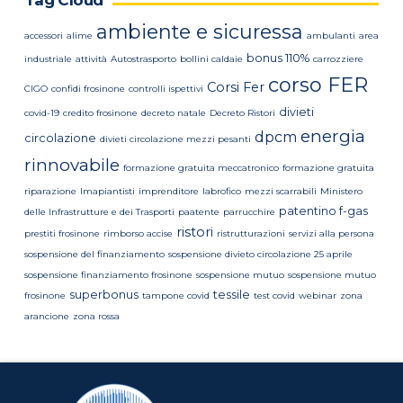
ambiente e sicuressa
accessori
alime
ambulanti
area
bonus 110%
industriale
attività
Autostrasporto
bollini caldaie
carrozziere
corso FER
Corsi Fer
CIGO
confidi frosinone
controlli ispettivi
divieti
covid-19
credito frosinone
decreto natale
Decreto Ristori
energia
dpcm
circolazione
divieti circolazione mezzi pesanti
rinnovabile
formazione gratuita meccatronico
formazione gratuita
riparazione
Imapiantisti
imprenditore
labrofico
mezzi scarrabili
Ministero
patentino f-gas
delle Infrastrutture e dei Trasporti
paatente
parrucchire
ristori
prestiti frosinone
rimborso accise
ristrutturazioni
servizi alla persona
sospensione del finanziamento
sospensione divieto circolazione 25 aprile
sospensione finanziamento frosinone
sospensione mutuo
sospensione mutuo
superbonus
tessile
frosinone
tampone covid
test covid
webinar
zona
arancione
zona rossa