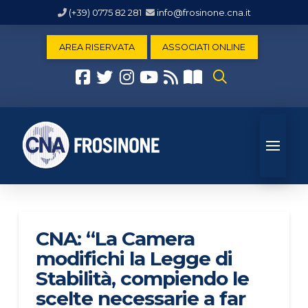
(+39) 0775 82 281
info@frosinone.cna.it
AREA RISERVATA
ASSOCIATI ONLINE
CNA: “La Camera
modifichi la Legge di
Stabilità, compiendo le
scelte necessarie a far