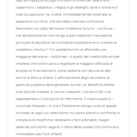
tagli all’imposizione sugli immobili strumentali, vale a dire i
capannoni, i laboratori, i negozi e gli alberghi, dove si lavora e si
crea occupazione. Va, inoltre, immediatamente riordinata la
tassazione sui rifiuti, che allo stato crea solo confusione.
Nemmeno sul costo del lavoro chiediamo la luna – continua –
ma semplicemente che venga subito ristabilito il sacrosanto
principio di equilibrio tra contributo e prestazione in materia di
malattie e infortuni”.
“Un problema che va affrontato con
maggiore decisione – sottolinea – è quello del credito alle piccole
imprese, che continuano a registrare le maggiori difficoltà di
accesso ai finanziamenti, come sostiene con dovizia di dati
anche la Banca d’Italia. Il rafforzamento degli strumenti di
garanzia pubblica deve generare, quindi, un beneficio diretto
sulle piccole imprese. E vanno irrobustiti i Consorzi fidi, che
rappresentano il loro punto di riferimento. Il nostro auspicio –
conclude Malavasi – è che il Parlamento tenga conto di queste
richieste, le vagli con attenzione, noi siamo pronti al confronto, e
introduca le modifiche necessarie a farci prendere, magari
saltando sull’ultimo vagone, il treno della ripresa che comincia a
intravedersi solo fuori d’Italia”