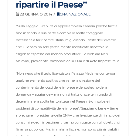
ripartire il Paese”
28 GENNAIO 2014
CNA NAZIONALE
“Sulla Legge di Stabilità ci appelliamo alla Camera perché faccia
fino in fondo la sua parte e compia le scelte coraggiose
necessarie a far ripartire l’Italia, migliorando il testo del Governo
che il Senato ha solo parzialmente modificato rispetto alle
esigenze espresse dal mondo produttivo”. Lo dichiara Ivan
Malavasi, presidente nazionale della CNA e di Rete Imprese Italia.
“Non nego che il testo licenziato a Palazzo Madama contenga
qualche elemento positivo che va nella direzione del
contenimento dei costi delle imprese e del sostegno della
domanda – aggiunge – ma non si tratta di scelte in grado di
determinare la svolta tanto attesa nel Paese né di risolvere i
problemi di competitività delle imprese”.
“Sappiamo bene – tiene
a precisare il presidente della CNA– che le esigenze di rilancio dei
consumi e degli investimenti vanno coniugate con gli obiettivi di
finanza pubblica. Ma, in materia fiscale, non sono più rinviabili i