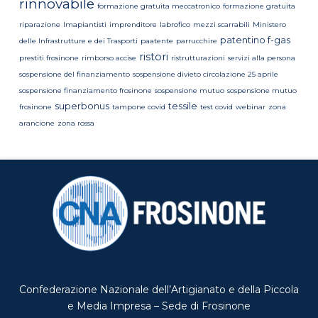
rinnovabile
formazione gratuita meccatronico
formazione gratuita
riparazione
Imapiantisti
imprenditore
labrofico
mezzi scarrabili
Ministero
patentino f-gas
delle Infrastrutture e dei Trasporti
paatente
parrucchire
ristori
prestiti frosinone
rimborso accise
ristrutturazioni
servizi alla persona
sospensione del finanziamento
sospensione divieto circolazione 25 aprile
sospensione finanziamento frosinone
sospensione mutuo
sospensione mutuo
superbonus
tessile
frosinone
tampone covid
test covid
webinar
zona
arancione
zona rossa
Confederazione Nazionale dell’Artigianato e della Piccola
e Media Impresa – Sede di Frosinone