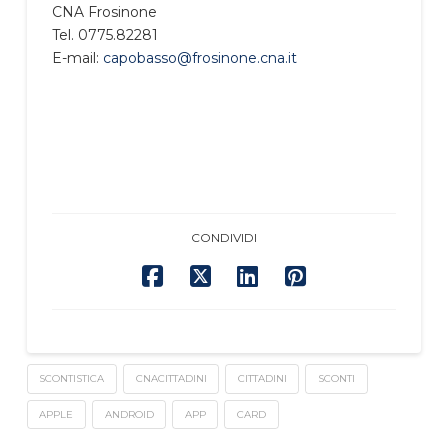
CNA Frosinone
Tel. 0775.82281
E-mail:
capobasso@frosinone.cna.it
CONDIVIDI
SCONTISTICA
CNACITTADINI
CITTADINI
SCONTI
APPLE
ANDROID
APP
CARD