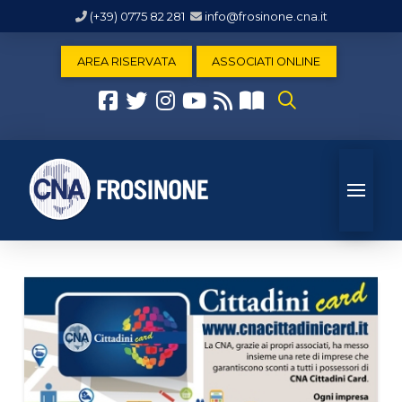
(+39) 0775 82 281
info@frosinone.cna.it
AREA RISERVATA
ASSOCIATI ONLINE