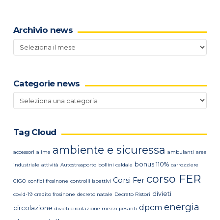
Archivio news
Archivio
news
Categorie news
Categorie
news
Tag Cloud
ambiente e sicuressa
accessori
alime
ambulanti
area
bonus 110%
industriale
attività
Autostrasporto
bollini caldaie
carrozziere
corso FER
Corsi Fer
CIGO
confidi frosinone
controlli ispettivi
divieti
covid-19
credito frosinone
decreto natale
Decreto Ristori
energia
dpcm
circolazione
divieti circolazione mezzi pesanti