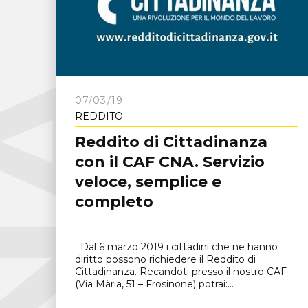
C
N
A
F
r
o
s
i
n
o
n
07/03/19
REDDITO
Reddito di Cittadinanza
con il CAF CNA. Servizio
veloce, semplice e
completo
Dal 6 marzo 2019 i cittadini che ne hanno
diritto possono richiedere il Reddito di
Cittadinanza. Recandoti presso il nostro CAF
(Via Mària, 51 – Frosinone) potrai:...