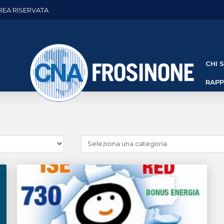
REA RISERVATA
CHI 
RAP
Cerca
news
(Archivio
categorie)