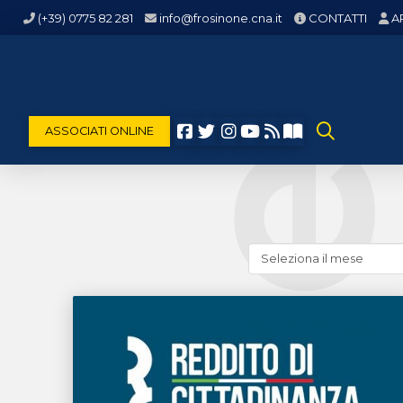
(+39) 0775 82 281
info@frosinone.cna.it
CONTATTI
A
ASSOCIATI ONLINE
Cerca
news
(archivio
storico)