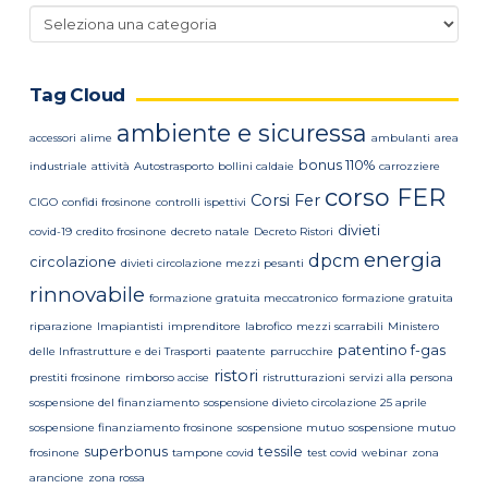
Categorie
news
Tag Cloud
ambiente e sicuressa
accessori
alime
ambulanti
area
bonus 110%
industriale
attività
Autostrasporto
bollini caldaie
carrozziere
corso FER
Corsi Fer
CIGO
confidi frosinone
controlli ispettivi
divieti
covid-19
credito frosinone
decreto natale
Decreto Ristori
energia
dpcm
circolazione
divieti circolazione mezzi pesanti
rinnovabile
formazione gratuita meccatronico
formazione gratuita
riparazione
Imapiantisti
imprenditore
labrofico
mezzi scarrabili
Ministero
patentino f-gas
delle Infrastrutture e dei Trasporti
paatente
parrucchire
ristori
prestiti frosinone
rimborso accise
ristrutturazioni
servizi alla persona
sospensione del finanziamento
sospensione divieto circolazione 25 aprile
sospensione finanziamento frosinone
sospensione mutuo
sospensione mutuo
superbonus
tessile
frosinone
tampone covid
test covid
webinar
zona
arancione
zona rossa