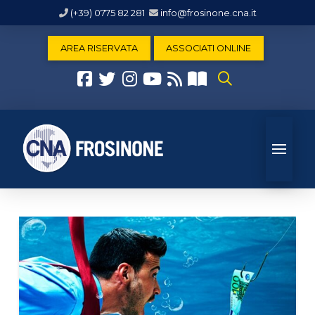
(+39) 0775 82 281
info@frosinone.cna.it
AREA RISERVATA
ASSOCIATI ONLINE