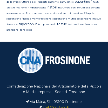
patentino f-gas
delle Infrastrutture e dei Trasporti
paatente
parrucchire
ristori
prestiti frosinone
rimborso accise
ristrutturazioni
servizi alla persona
sospensione del finanziamento
sospensione divieto circolazione 25 aprile
sospensione finanziamento frosinone
sospensione mutuo
sospensione mutuo
superbonus
tessile
frosinone
tampone covid
test covid
webinar
zona
arancione
zona rossa
Confederazione Nazionale dell’Artigianato e della Piccola
e Media Impresa – Sede di Frosinone
Via Mària, 51 – 03100 Frosinone
+39 0775 82281