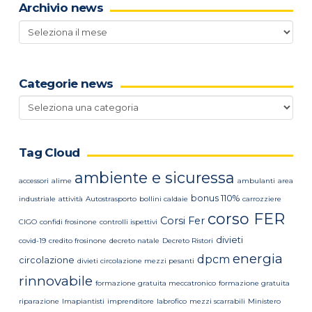
Archivio news
Archivio
news
Categorie news
Categorie
news
Tag Cloud
ambiente e sicuressa
accessori
alime
ambulanti
area
bonus 110%
industriale
attività
Autostrasporto
bollini caldaie
carrozziere
corso FER
Corsi Fer
CIGO
confidi frosinone
controlli ispettivi
divieti
covid-19
credito frosinone
decreto natale
Decreto Ristori
energia
dpcm
circolazione
divieti circolazione mezzi pesanti
rinnovabile
formazione gratuita meccatronico
formazione gratuita
riparazione
Imapiantisti
imprenditore
labrofico
mezzi scarrabili
Ministero