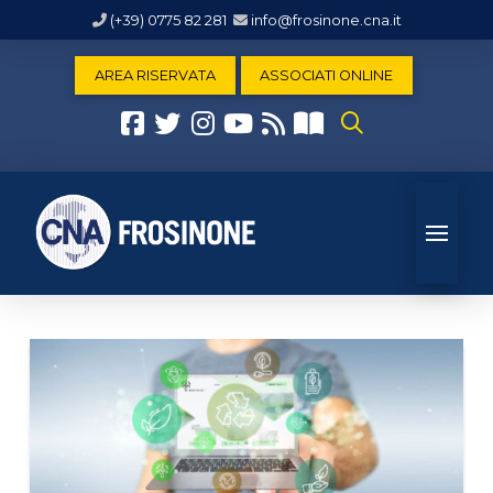
(+39) 0775 82 281
info@frosinone.cna.it
AREA RISERVATA
ASSOCIATI ONLINE