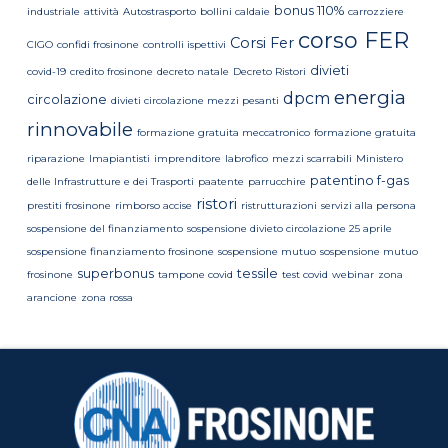
bonus 110%
industriale
attività
Autostrasporto
bollini caldaie
carrozziere
corso FER
Corsi Fer
CIGO
confidi frosinone
controlli ispettivi
divieti
covid-19
credito frosinone
decreto natale
Decreto Ristori
energia
dpcm
circolazione
divieti circolazione mezzi pesanti
rinnovabile
formazione gratuita meccatronico
formazione gratuita
riparazione
Imapiantisti
imprenditore
labrofico
mezzi scarrabili
Ministero
patentino f-gas
delle Infrastrutture e dei Trasporti
paatente
parrucchire
ristori
prestiti frosinone
rimborso accise
ristrutturazioni
servizi alla persona
sospensione del finanziamento
sospensione divieto circolazione 25 aprile
sospensione finanziamento frosinone
sospensione mutuo
sospensione mutuo
superbonus
tessile
frosinone
tampone covid
test covid
webinar
zona
arancione
zona rossa