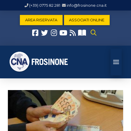
(+39) 0775 82 281
info@frosinone.cna.it
AREA RISERVATA
ASSOCIATI ONLINE