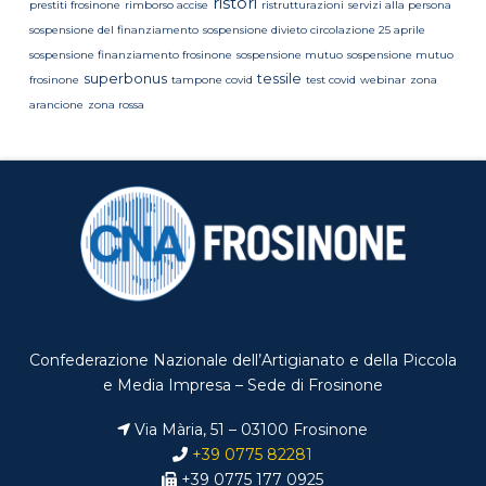
ristori
prestiti frosinone
rimborso accise
ristrutturazioni
servizi alla persona
sospensione del finanziamento
sospensione divieto circolazione 25 aprile
sospensione finanziamento frosinone
sospensione mutuo
sospensione mutuo
superbonus
tessile
frosinone
tampone covid
test covid
webinar
zona
arancione
zona rossa
Confederazione Nazionale dell’Artigianato e della Piccola
e Media Impresa – Sede di Frosinone
Via Mària, 51 – 03100 Frosinone
+39 0775 82281
+39 0775 177 0925