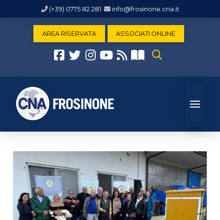
(+39) 0775 82 281
info@frosinone.cna.it
AREA RISERVATA
ASSOCIATI ONLINE