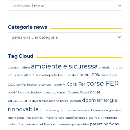
Archivio
news
Categorie news
Categorie
news
Tag Cloud
ambiente e sicuressa
accessori
alime
ambulanti
area
bonus 110%
industriale
attività
Autostrasporto
bollini caldaie
carrozziere
corso FER
Corsi Fer
CIGO
confidi frosinone
controlli ispettivi
divieti
covid-19
credito frosinone
decreto natale
Decreto Ristori
energia
dpcm
circolazione
divieti circolazione mezzi pesanti
rinnovabile
formazione gratuita meccatronico
formazione gratuita
riparazione
Imapiantisti
imprenditore
labrofico
mezzi scarrabili
Ministero
patentino f-gas
delle Infrastrutture e dei Trasporti
paatente
parrucchire