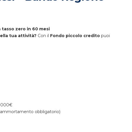
 tasso zero in 60 mesi
lla tua attività?
Con il
Fondo piccolo credito
puoi
0.000€
preammortamento obbligatorio)