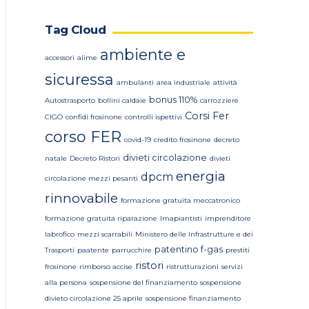
Tag Cloud
ambiente e
accessori
alime
sicuressa
ambulanti
area industriale
attività
bonus 110%
Autostrasporto
bollini caldaie
carrozziere
Corsi Fer
CIGO
confidi frosinone
controlli ispettivi
corso FER
covid-19
credito frosinone
decreto
divieti circolazione
natale
Decreto Ristori
divieti
energia
dpcm
circolazione mezzi pesanti
rinnovabile
formazione gratuita meccatronico
formazione gratuita riparazione
Imapiantisti
imprenditore
labrofico
mezzi scarrabili
Ministero delle Infrastrutture e dei
patentino f-gas
Trasporti
paatente
parrucchire
prestiti
ristori
frosinone
rimborso accise
ristrutturazioni
servizi
alla persona
sospensione del finanziamento
sospensione
divieto circolazione 25 aprile
sospensione finanziamento