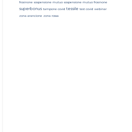
frosinone
sospensione mutuo
sospensione mutuo frosinone
superbonus
tessile
tampone covid
test covid
webinar
zona arancione
zona rossa