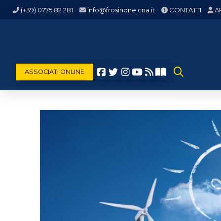
(+39) 0775 82 281
info@frosinone.cna.it
CONTATTI
A
ASSOCIATI ONLINE