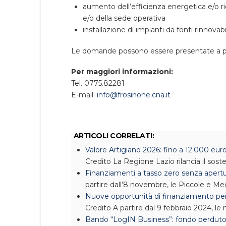
aumento dell’efficienza energetica e/o r
e/o della sede operativa
installazione di impianti da fonti rinnovabi
Le domande possono essere presentate a par
Per maggiori informazioni:
Tel. 0775.82281
E-mail:
info@frosinone.cna.it
ARTICOLI CORRELATI:
Valore Artigiano 2026: fino a 12.000 eu
Credito
La Regione Lazio rilancia il sos
Finanziamenti a tasso zero senza apert
partire dall’8 novembre, le Piccole e M
Nuove opportunità di finanziamento per 
Credito
A partire dal 9 febbraio 2024, le 
Bando “LogIN Business”: fondo perduto p