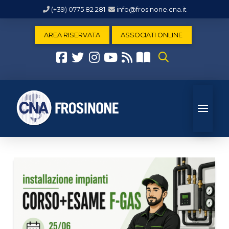
(+39) 0775 82 281
info@frosinone.cna.it
AREA RISERVATA
ASSOCIATI ONLINE