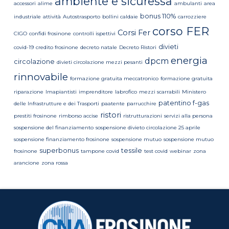
ambiente e sicuressa
accessori
alime
ambulanti
area
bonus 110%
industriale
attività
Autostrasporto
bollini caldaie
carrozziere
corso FER
Corsi Fer
CIGO
confidi frosinone
controlli ispettivi
divieti
covid-19
credito frosinone
decreto natale
Decreto Ristori
energia
dpcm
circolazione
divieti circolazione mezzi pesanti
rinnovabile
formazione gratuita meccatronico
formazione gratuita
riparazione
Imapiantisti
imprenditore
labrofico
mezzi scarrabili
Ministero
patentino f-gas
delle Infrastrutture e dei Trasporti
paatente
parrucchire
ristori
prestiti frosinone
rimborso accise
ristrutturazioni
servizi alla persona
sospensione del finanziamento
sospensione divieto circolazione 25 aprile
sospensione finanziamento frosinone
sospensione mutuo
sospensione mutuo
superbonus
tessile
frosinone
tampone covid
test covid
webinar
zona
arancione
zona rossa