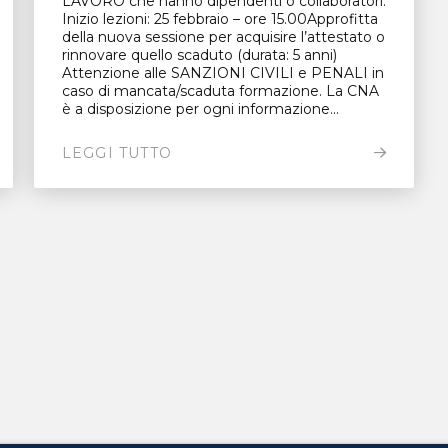
LAVORO che hanno dipendenti o collaboratori.
Inizio lezioni: 25 febbraio – ore 15.00Approfitta
della nuova sessione per acquisire l’attestato o
rinnovare quello scaduto (durata: 5 anni)
Attenzione alle SANZIONI CIVILI e PENALI in
caso di mancata/scaduta formazione. La CNA
è a disposizione per ogni informazione...
LEGGI TUTTO