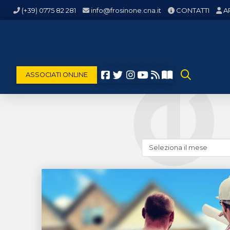
(+39) 0775 82 281
info@frosinone.cna.it
CONTATTI
A
ASSOCIATI ONLINE
Cerca
news
(archivio
storico)