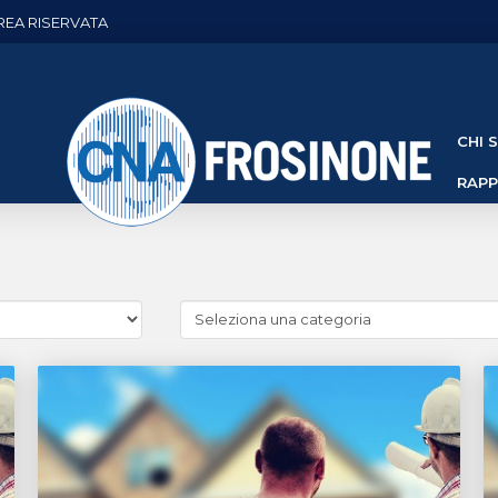
REA RISERVATA
CHI 
RAP
Cerca
news
(Archivio
categorie)