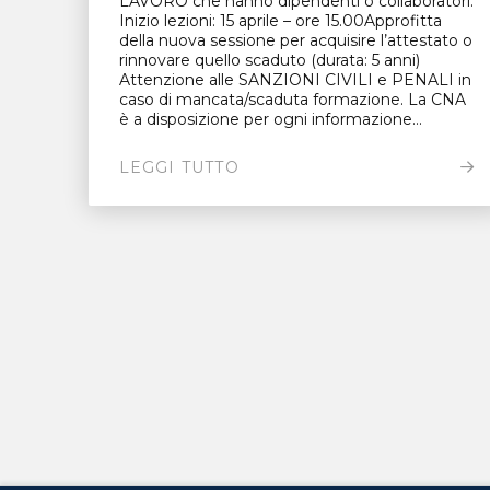
LAVORO che hanno dipendenti o collaboratori.
Inizio lezioni: 15 aprile – ore 15.00Approfitta
della nuova sessione per acquisire l’attestato o
rinnovare quello scaduto (durata: 5 anni)
Attenzione alle SANZIONI CIVILI e PENALI in
caso di mancata/scaduta formazione. La CNA
è a disposizione per ogni informazione...
LEGGI TUTTO