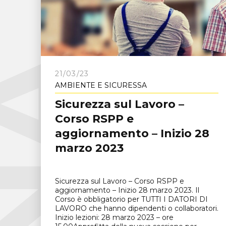
C
N
A
F
r
o
s
i
n
o
n
21/03/23
AMBIENTE E SICURESSA
Sicurezza sul Lavoro –
Corso RSPP e
aggiornamento – Inizio 28
marzo 2023
Sicurezza sul Lavoro – Corso RSPP e
aggiornamento – Inizio 28 marzo 2023. Il
Corso è obbligatorio per TUTTI I DATORI DI
LAVORO che hanno dipendenti o collaboratori.
Inizio lezioni: 28 marzo 2023 – ore