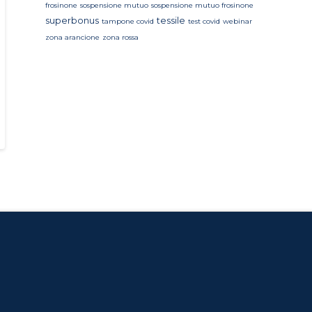
frosinone
sospensione mutuo
sospensione mutuo frosinone
superbonus
tessile
tampone covid
test covid
webinar
zona arancione
zona rossa