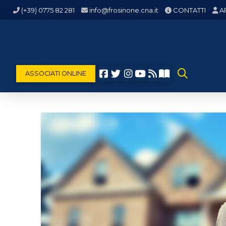
(+39) 0775 82 281
info@frosinone.cna.it
CONTATTI
A
ASSOCIATI ONLINE