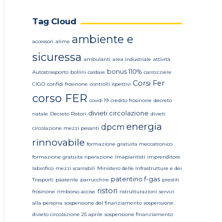
Tag Cloud
ambiente e
accessori
alime
sicuressa
ambulanti
area industriale
attività
bonus 110%
Autostrasporto
bollini caldaie
carrozziere
Corsi Fer
CIGO
confidi frosinone
controlli ispettivi
corso FER
covid-19
credito frosinone
decreto
divieti circolazione
natale
Decreto Ristori
divieti
energia
dpcm
circolazione mezzi pesanti
rinnovabile
formazione gratuita meccatronico
formazione gratuita riparazione
Imapiantisti
imprenditore
labrofico
mezzi scarrabili
Ministero delle Infrastrutture e dei
patentino f-gas
Trasporti
paatente
parrucchire
prestiti
ristori
frosinone
rimborso accise
ristrutturazioni
servizi
alla persona
sospensione del finanziamento
sospensione
divieto circolazione 25 aprile
sospensione finanziamento