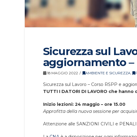
Sicurezza sul Lav
aggiornamento – 
18 MAGGIO 2022
AMBIENTE E SICUREZZA
,
Sicurezza sul Lavoro – Corso RSPP e aggio
TUTTI I DATORI DI LAVORO che hanno di
Inizio lezioni: 24 maggio – ore 15.00
Approfitta della nuova sessione per acquisir
Attenzione alle SANZIONI CIVILI e PENALI 
La
CNA
è a disposizione per ogni informazion