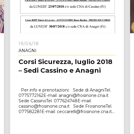
e
19/06/18
ANAGNI
Corsi Sicurezza, luglio 2018
– Sedi Cassino e Anagni
Per info e prenotazioni: Sede di AnagniTel.
0775772162E-mail: anagni@frosinone.cna.it
Sede CassinoTel. 077624748E-mail:
cassino@frosinone.cna.it Sede FrosinoneTel.
077582281E-mail: ceccarelli@frosinone.cna.it...