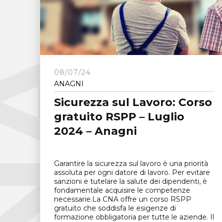
C
N
A
F
r
o
s
i
n
o
n
08/07/24
ANAGNI
Sicurezza sul Lavoro: Corso
gratuito RSPP – Luglio
2024 – Anagni
Garantire la sicurezza sul lavoro è una priorità
assoluta per ogni datore di lavoro. Per evitare
sanzioni e tutelare la salute dei dipendenti, è
fondamentale acquisire le competenze
necessarie.La CNA offre un corso RSPP
gratuito che soddisfa le esigenze di
formazione obbligatoria per tutte le aziende. Il