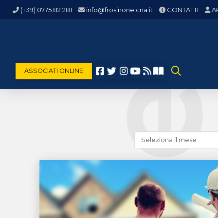
(+39) 0775 82 281
info@frosinone.cna.it
CONTATTI
A
ASSOCIATI ONLINE
Cerca
news
(archivio
storico)