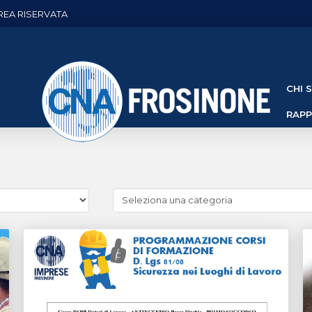
REA RISERVATA
CHI 
RAP
Cerca
news
(Archivio
categorie)