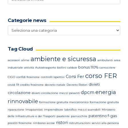
news
Categorie news
Categorie
news
Tag Cloud
ambiente e sicuressa
accessori
alime
ambulanti
area
bonus 110%
industriale
attività
Autostrasporto
bollini caldaie
carrozziere
corso FER
Corsi Fer
CIGO
confidi frosinone
controlli ispettivi
divieti
covid-19
credito frosinone
decreto natale
Decreto Ristori
energia
dpcm
circolazione
divieti circolazione mezzi pesanti
rinnovabile
formazione gratuita meccatronico
formazione gratuita
riparazione
Imapiantisti
imprenditore
labrofico
mezzi scarrabili
Ministero
patentino f-gas
delle Infrastrutture e dei Trasporti
paatente
parrucchire
ristori
prestiti frosinone
rimborso accise
ristrutturazioni
servizi alla persona