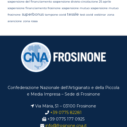
sospensione del finanziamento
sospensione divieto circolazione 25 aprile
sospensione finanziamento frosinone
sospensione mutuo
sospensione mutuo
superbonus
tessile
frosinone
tampone covid
test covid
webinar
zona
arancione
zona rossa
Confederazione Nazionale dell’Artigianato e della Piccola
e Media Impresa – Sede di Frosinone
Via Mària, 51 – 03100 Frosinone
+39 0775 82281
+39 0775 177 0925
info@frosinone.cna.it