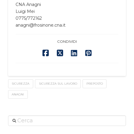
CNA Anagni
Luigi Mei
0775/772162
anagni@frosinone.cna.it
CONDIVIDI
SICUREZZA
SICUREZZA SUL LAVORO
PREPOSTO
ANAGNI
Cerca