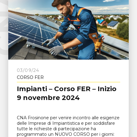
e
C
N
A
F
r
o
s
i
n
o
n
03/09/24
CORSO FER
Impianti – Corso FER – Inizio
9 novembre 2024
CNA Frosinone per venire incontro alle esigenze
delle Imprese di Impiantistica e per soddisfare
tutte le richieste di partecipazione ha
programmato un NUOVO CORSO per i giorni: