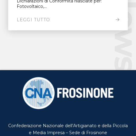
New
Dichiarazioni di Conformità rilasciate per:
Fotovoltaico,...
LEGGI TUTTO
Confederazione Nazionale dell’Artigianato e della Piccola
e Media Impresa – Sede di Frosinone